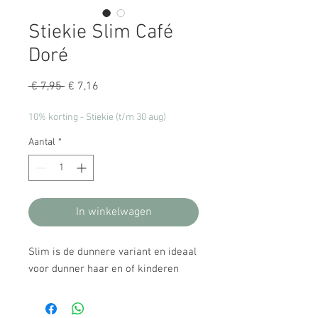
Stiekie Slim Café
Doré
Normale
Verkoopprijs
 € 7,95 
€ 7,16
prijs
10% korting - Stiekie (t/m 30 aug)
Aantal
*
In winkelwagen
Slim is de dunnere variant en ideaal
voor dunner haar en of kinderen