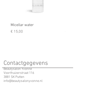
Micellar water
Rescue balm
Prijs
Prijs
€ 15,00
€ 9,50
Contactgegevens
Beautysalon Yvonne
Voorthuizerstraat 116
3881 SK Putten
info@beautysalonyvonne.nl
Yvonne
06 - 123 616 63
Erika
06 - 395 791 05
(Tijdens een behandeling neem ik de telefoon niet