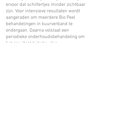
ervoor dat schilfertjes minder zichtbaar
zijn. Voor intensieve resultaten wordt
aangeraden om meerdere Bio Peel
behandelingen in kuurverband te
ondergaan. Daarna volstaat een
periodieke onderhoudsbehandeling om
het resultaat te behouden.
Wat kan men bereiken met een Bio Peel?
Fijnere poriën
Gladder huidoppervlak, gladstrijken van
lijntjes
Verhelderen van sommige
hyperpigmentatie
Herstellen van een onrustige huid
Herstel bij (uitgebluste) puistjes
Intens opfrissen van een doffe, vale
huid.
Contra-indicaties