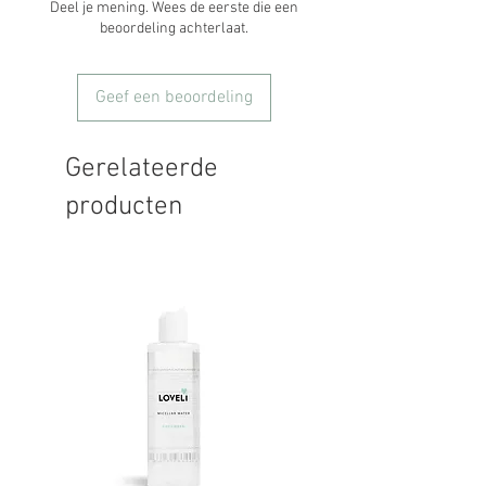
Deel je mening. Wees de eerste die een
ALKYL ACRYLATE CROSSPOLYMER,
beoordeling achterlaat.
SODIUM CETEARYL SULFATE, PEG-40
CASTOR OIL, DISODIUM EDTA, PARFUM
(FRAGRANCE), BENZYL SALICYLATE,
Geef een beoordeling
ALPHA-ISOMETHYL IONONE,
HYDROXYISOHEXYL 3-CYCLOHEXENE
CARBOXALDEHYDE,
Gerelateerde
HYDROXYCITRONELLAL
producten