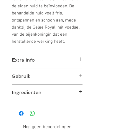
de eigen huid te beïnvloeden. De
behandelde huid voelt fris,
ontspannen en schoon aan, mede
dankzij de Gelee Royal, hét voedsel
van de bijenkoningin dat een
herstellende werking heeft.
Extra info
Werkstoffen: Royal jelly - Ondersteunt
Gebruik
de collageenvorming, werkt antioxidatief
en antimicrobieel.
Breng deze crèmige gezichtsmelk aan
Ingrediënten
op het gezicht, eventueel met een
wattenschijfje. Masseer het product in
AQUA (WATER), HYDROGENATED
en spoel daarna af met water.
POLYDECENE, PENTYLENE GLYCOL,
ETHYLHEXYL STEARATE, BUTYLENE
GLYCOL, CETEARYL ALCOHOL, ROYAL
Nog geen beoordelingen
JELLY, ARGININE, ACRYLATES/C10-30