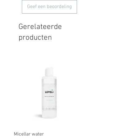
Geef een beoordeling
Gerelateerde
producten
Micellar water
Rescue balm