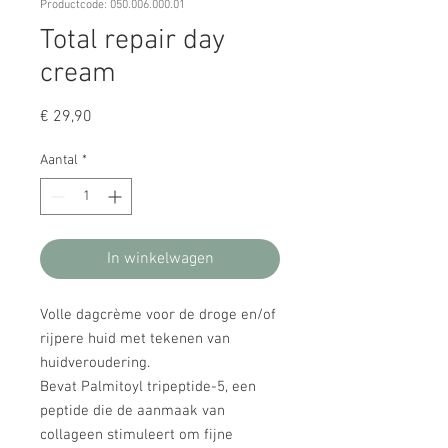
Productcode: 050.006.000.01
Total repair day
cream
Prijs
€ 29,90
Aantal
*
In winkelwagen
Volle dagcrème voor de droge en/of
rijpere huid met tekenen van
huidveroudering.
Bevat Palmitoyl tripeptide-5, een
peptide die de aanmaak van
collageen stimuleert om fijne