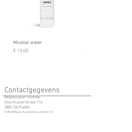
Micellar water
Rescue balm
Prijs
Prijs
€ 15,00
€ 9,50
Contactgegevens
Beautysalon Yvonne
Voorthuizerstraat 116
3881 SK Putten
info@beautysalonyvonne.nl
Yvonne
06 - 123 616 63
Erika
06 - 395 791 05