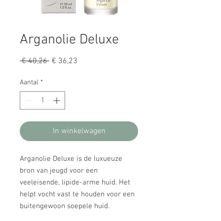
Arganolie Deluxe
Normale
Verkoopprijs
 € 40,26 
€ 36,23
prijs
Aantal
*
In winkelwagen
Arganolie Deluxe is de luxueuze
bron van jeugd voor een
veeleisende, lipide-arme huid. Het
helpt vocht vast te houden voor een
buitengewoon soepele huid.