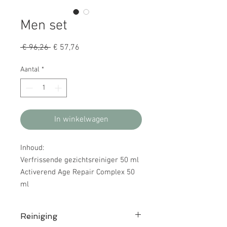
Men set
Normale
Verkoopprijs
 € 96,26 
€ 57,76
prijs
Aantal
*
In winkelwagen
Inhoud:
Verfrissende gezichtsreiniger 50 ml
Activerend Age Repair Complex 50
ml
Reiniging