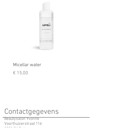
Micellar water
Rescue balm
Prijs
Prijs
€ 15,00
€ 9,50
Contactgegevens
Beautysalon Yvonne
Voorthuizerstraat 116
3881 SK Putten