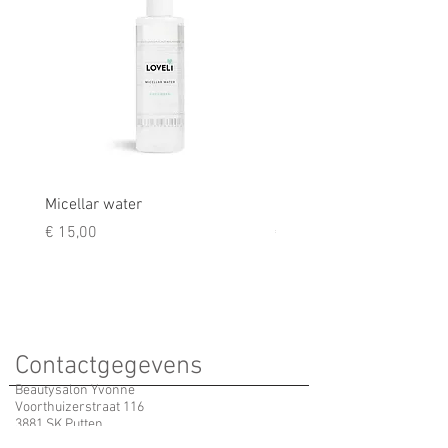
Micellar water
Rescue balm
Prijs
Prijs
€ 15,00
€ 9,50
Contactgegevens
Beautysalon Yvonne
Voorthuizerstraat 116
3881 SK Putten
info@beautysalonyvonne.nl