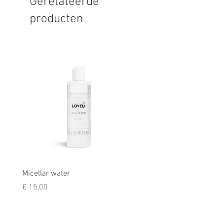
Gerelateerde
producten
Micellar water
Rescue balm
Prijs
Prijs
€ 15,00
€ 9,50