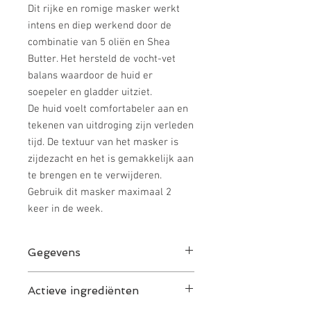
Dit rijke en romige masker werkt
intens en diep werkend door de
combinatie van 5 oliën en Shea
Butter. Het hersteld de vocht-vet
balans waardoor de huid er
soepeler en gladder uitziet.
De huid voelt comfortabeler aan en
tekenen van uitdroging zijn verleden
tijd. De textuur van het masker is
zijdezacht en het is gemakkelijk aan
te brengen en te verwijderen.
Gebruik dit masker maximaal 2
keer in de week.
Gegevens
INCI: AQUA, BUTYROSPERMUM PARKII
Actieve ingrediënten
BUTTER (SHEA BUTTER), OLEA
EUROPAEA FRUIT OIL (OLIVE OIL),