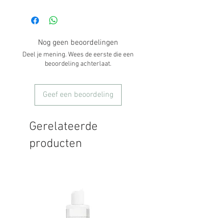
Shea butter, Olijfolie, Glyecrine,
CETEARYL ALCOHOL, COCOS NUCIFERA
Macadamia Olie, Kokos Olie, Avocado
OIL (COCONUT OIL), GLYCERIN (PALM
Olie,
FREE VEGETABLE GLYCERIN), PERSEA
GRATISSIMA BUTTER (AVOCADO
Nog geen beoordelingen
BUTTER), MACADAMIA TERNIFOLIA
Deel je mening. Wees de eerste die een
SEED OIL (MACADAMIA OIL),
beoordeling achterlaat.
POLYSORBATE 60, PRUNUS ARMENIACA
KERNEL OIL (APRICOT KERNEL OIL),
STEARIC ACID, XANTHAN GUM,
Geef een beoordeling
PHENOXYETHANOL,
ETHYLHEXYLGLYCERIN, PARFUM
(ALLERGEN FREE).
Gerelateerde
producten