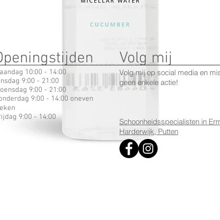
Openingstijden
Volg mij
aandag 10:00 - 14:00
Volg mij op social media en mi
insdag 9:00 - 21:00
geen enkele actie!
oensdag 9:00 - 21:00
onderdag 9:00 - 14:00 oneven
eken
rijdag 9:00 - 14:00
Schoonheidsspecialisten in Erm
Harderwijk, Putten
Snel overzicht