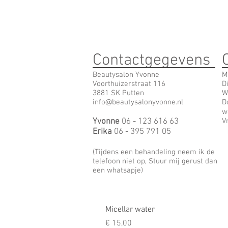
Contactgegevens
Beautysalon Yvonne
M
Voorthuizerstraat 116
D
3881 SK Putten
W
info@beautysalonyvonne.nl
D
w
Yvonne
06 - 123 616 63
V
Erika
06 - 395 791 05
(Tijdens een behandeling neem ik de
telefoon niet op, Stuur mij gerust dan
een whatsapje)
Micellar water
Prijs
€ 15,00