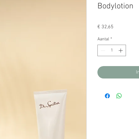
Bodylotion
Prijs
€ 32,65
Aantal
*
I