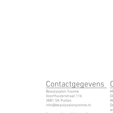
Contactgegevens
Beautysalon Yvonne
M
Voorthuizerstraat 116
D
3881 SK Putten
W
info@beautysalonyvonne.nl
D
w