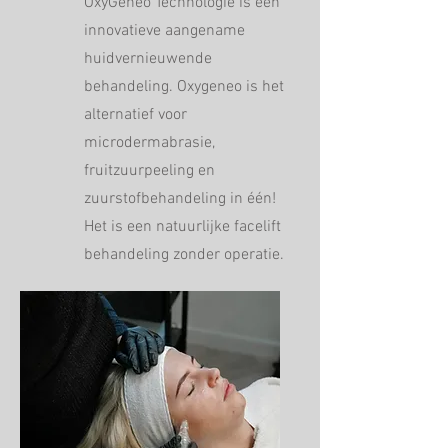
OxyGeneo Technologie is een
innovatieve aangename
huidvernieuwende
behandeling. Oxygeneo is het
alternatief voor
microdermabrasie,
fruitzuurpeeling en
zuurstofbehandeling in één!
Het is een natuurlijke facelift
behandeling zonder operatie.