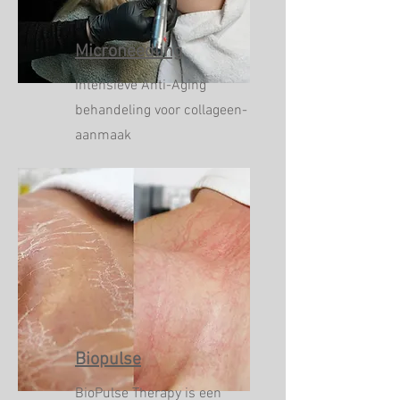
Microneedling
Intensieve Anti-Aging
behandeling voor collageen-
aanmaak
Biopulse
BioPulse Therapy is een