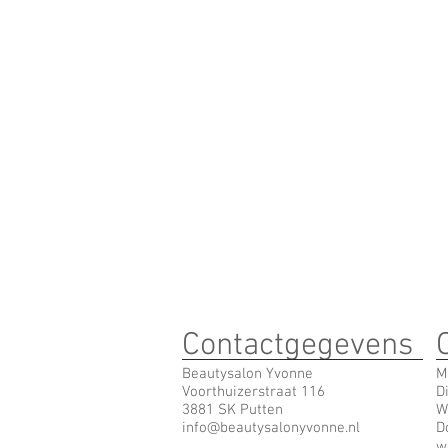
Contactgegevens
Beautysalon Yvonne
M
Voorthuizerstraat 116
D
3881 SK Putten
W
info@beautysalonyvonne.nl
D
w