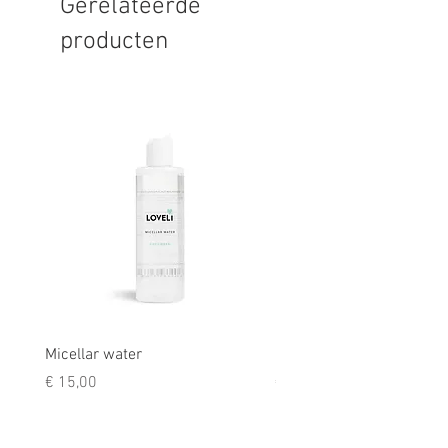
Gerelateerde
producten
Micellar water
Rescue balm
Prijs
Prijs
€ 15,00
€ 9,50