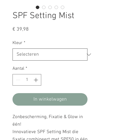
SPF Setting Mist
Prijs
€ 39,98
Kleur
*
Aantal
*
In winkelwagen
Zonbescherming, Fixatie & Glow in
één!
Innovatieve SPF Setting Mist die
fixatie combineert met SPF50 in één