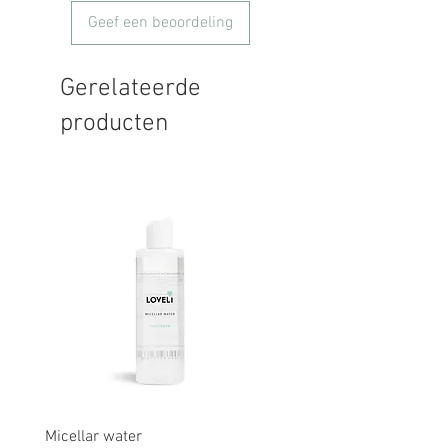
Geef een beoordeling
Gerelateerde
producten
Micellar water
Rescue balm