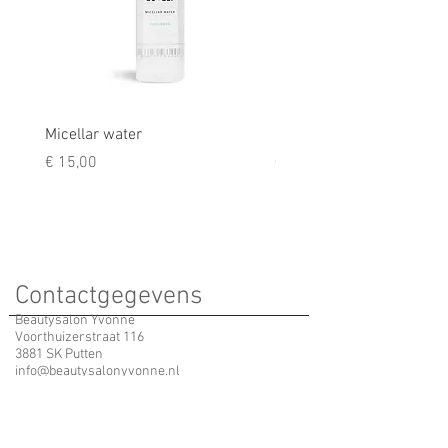
Micellar water
Rescue balm
Prijs
Prijs
€ 15,00
€ 9,50
Contactgegevens
Beautysalon Yvonne
Voorthuizerstraat 116
3881 SK Putten
info@beautysalonyvonne.nl
Yvonne
06 - 123 616 63
Erika
06 - 395 791 05