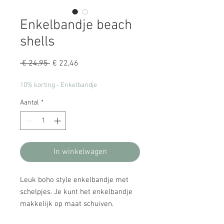
Enkelbandje beach
shells
Normale
Verkoopprijs
 € 24,95 
€ 22,46
prijs
10% korting - Enkelbandje
Aantal
*
In winkelwagen
Leuk boho style enkelbandje met
schelpjes. Je kunt het enkelbandje
makkelijk op maat schuiven.