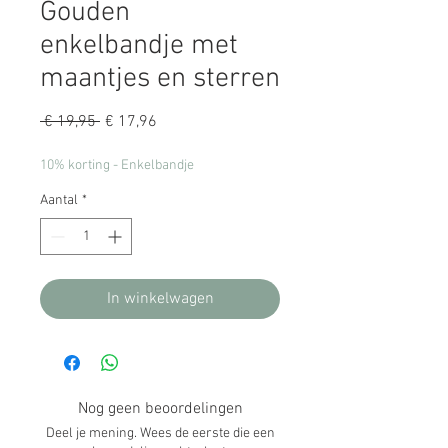
Gouden
enkelbandje met
maantjes en sterren
Normale
Verkoopprijs
 € 19,95 
€ 17,96
prijs
10% korting - Enkelbandje
Aantal
*
In winkelwagen
Nog geen beoordelingen
Deel je mening. Wees de eerste die een