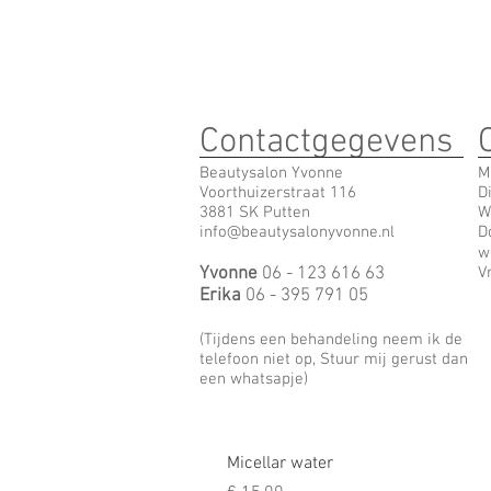
Contactgegevens
Beautysalon Yvonne
M
Voorthuizerstraat 116
D
3881 SK Putten
W
info@beautysalonyvonne.nl
D
w
Yvonne
06 - 123 616 63
V
Erika
06 - 395 791 05
(Tijdens een behandeling neem ik de
telefoon niet op, Stuur mij gerust dan
een whatsapje)
Micellar water