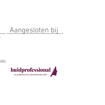
Aangesloten bij
s
elo,
Rescue balm