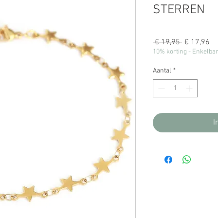
STERREN
Normale
Ve
 € 19,95 
€ 17,96
prijs
10% korting - Enkelba
Aantal
*
I