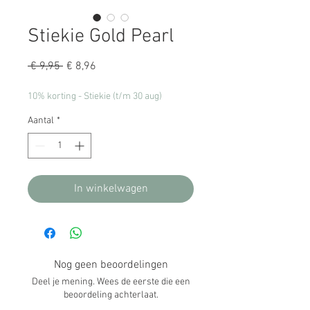
Stiekie Gold Pearl
Normale
Verkoopprijs
 € 9,95 
€ 8,96
prijs
10% korting - Stiekie (t/m 30 aug)
Aantal
*
In winkelwagen
Nog geen beoordelingen
Deel je mening. Wees de eerste die een
beoordeling achterlaat.