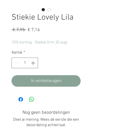
Stiekie Lovely Lila
Normale
Verkoopprijs
 € 7,95 
€ 7,16
prijs
10% korting - Stiekie (t/m 30 aug)
Aantal
*
In winkelwagen
Nog geen beoordelingen
Deel je mening. Wees de eerste die een
beoordeling achterlaat.