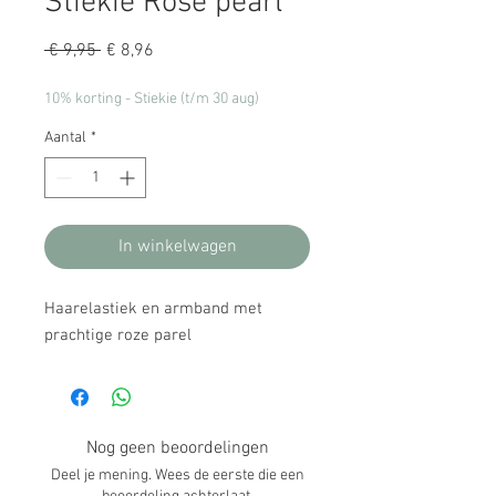
Stiekie Rose pearl
Normale
Verkoopprijs
 € 9,95 
€ 8,96
prijs
10% korting - Stiekie (t/m 30 aug)
Aantal
*
In winkelwagen
Haarelastiek en armband met
prachtige roze parel
Nog geen beoordelingen
Deel je mening. Wees de eerste die een