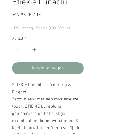
Stiekie Lunablu
Normale
Verkoopprijs
 € 7,95 
€ 7,16
prijs
10% korting - Stiekie (t/m 30 aug)
Aantal
*
In winkelwagen
STIEKIE Lunablu – Dromerig &
Elegant
Zacht blauw met een mysterieuze
touch. STIEKIE Lunablu is
geïnspireerd op het rustige
maanlicht en diepe avondtinten. De
koele blauwtint geeft een verfijnde,