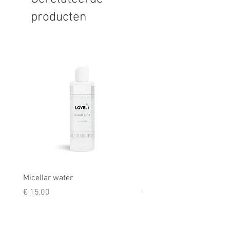
producten
Micellar water
Rescue balm
Prijs
Prijs
€ 15,00
€ 9,50