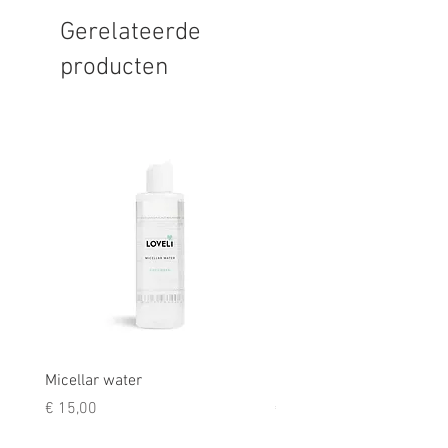
Gerelateerde
producten
Micellar water
Rescue balm
Prijs
Prijs
€ 15,00
€ 9,50