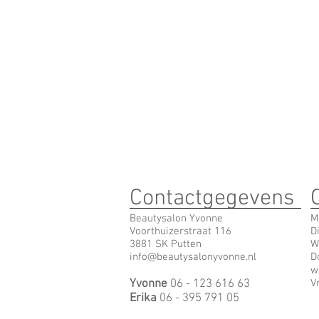
Contactgegevens
Beautysalon Yvonne
M
Voorthuizerstraat 116
D
3881 SK Putten
W
info@beautysalonyvonne.nl
D
w
Yvonne
06 - 123 616 63
V
Erika
06 - 395 791 05