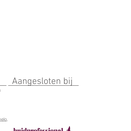
Aangesloten bij
s
elo,