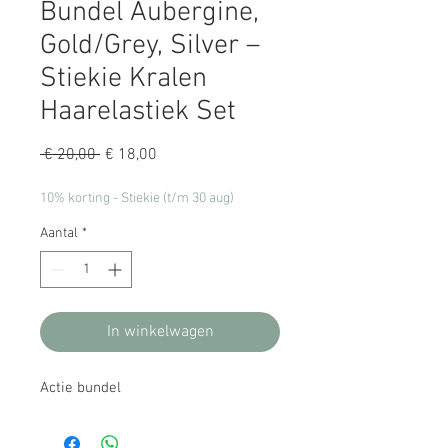
Bundel Aubergine,
Gold/Grey, Silver –
Stiekie Kralen
Haarelastiek Set
Normale
Verkoopprijs
 € 20,00 
€ 18,00
prijs
10% korting - Stiekie (t/m 30 aug)
Aantal
*
In winkelwagen
Actie bundel