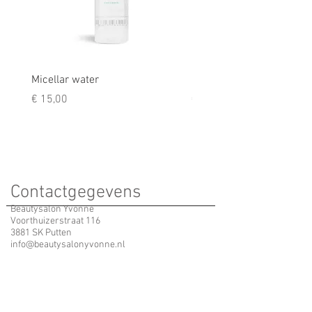
Micellar water
Rescue balm
Prijs
Prijs
€ 15,00
€ 9,50
Contactgegevens
Beautysalon Yvonne
Voorthuizerstraat 116
3881 SK Putten
info@beautysalonyvonne.nl
Yvonne
06 - 123 616 63
Erika
06 - 395 791 05
(Tijdens een behandeling neem ik de telefoon niet