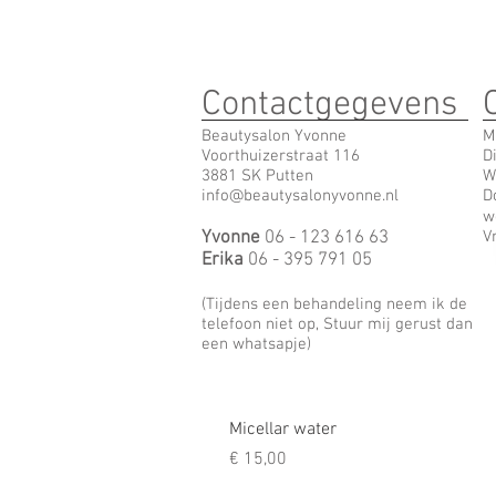
Contactgegevens
Beautysalon Yvonne
M
Voorthuizerstraat 116
D
3881 SK Putten
W
info@beautysalonyvonne.nl
D
w
Yvonne
06 - 123 616 63
V
Erika
06 - 395 791 05
(Tijdens een behandeling neem ik de
telefoon niet op, Stuur mij gerust dan
een whatsapje)
Micellar water
Prijs
€ 15,00