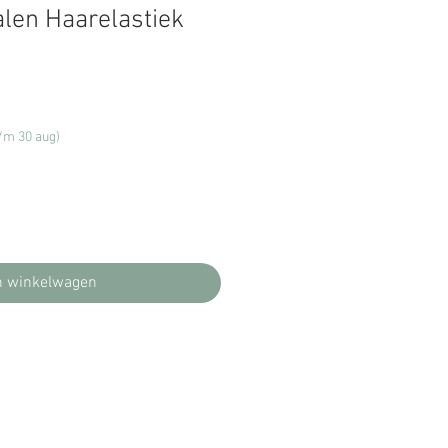
alen Haarelastiek
rkoopprijs
t/m 30 aug)
n winkelwagen