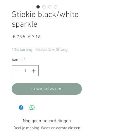
Stiekie black/white
sparkle
Normale
Verkoopprijs
 € 7,95 
€ 7,16
prijs
10% korting - Stiekie (t/m 30 aug)
Aantal
*
In winkelwagen
Nog geen beoordelingen
Deel je mening. Wees de eerste die een