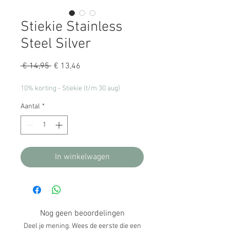
Stiekie Stainless
Steel Silver
Normale
Verkoopprijs
 € 14,95 
€ 13,46
prijs
10% korting - Stiekie (t/m 30 aug)
Aantal
*
In winkelwagen
Nog geen beoordelingen
Deel je mening. Wees de eerste die een